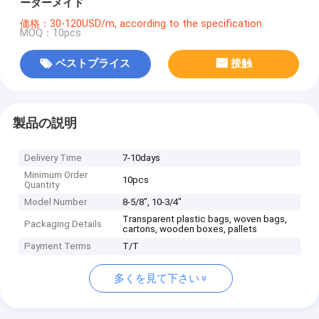
ーダーメイド
価格：30-120USD/m, according to the specification
MOQ：10pcs
ベストプライス
接触
製品の説明
Delivery Time
7-10days
Minimum Order
10pcs
Quantity
Model Number
8-5/8", 10-3/4"
Transparent plastic bags, woven bags,
Packaging Details
cartons, wooden boxes, pallets
Payment Terms
T/T
多くを見て下さい