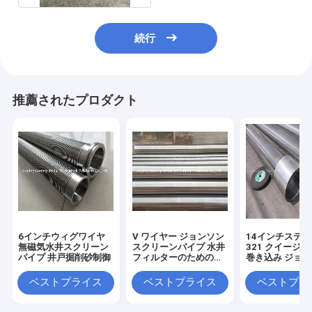
続行
推薦されたプロダクト
6インチウィグワイヤ
V ワイヤー ジョンソン
14インチステ
無磁気水井スクリーン
スクリーンパイプ 水井
321 クイージ
パイプ 井戸掘削砂制御
フィルターのための連
巻き込み ジョ
続スロット
クリーンチュー
工業
ベストプライス
ベストプライス
ベストプラ