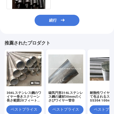
続行
推薦されたプロダクト
304Lステンレス鋼のワ
磁気円形316Lステンレ
耐熱性ワイヤー
イヤー巻きスクリーン
ス鋼の濾材30mmのく
て包まれるスク
長さ範囲20フィートと
さびワイヤー管非
SS304 100mm 
デュプレックスステン
6000mmの長
レス鋼2205
水の供給管
ベストプライス
ベストプライス
ベストプラ