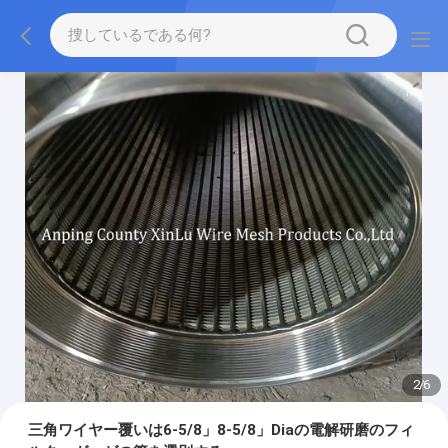
2
/
6
三角ワイヤー覆いは6-5/8」8-5/8」Diaの電解研磨のフィ